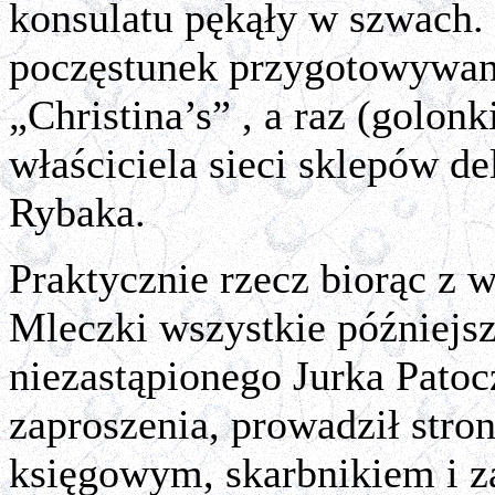
konsulatu pękąły w szwach.
poczęstunek przygotowywany
„Christina’s” , a raz (golon
właściciela sieci sklepów d
Rybaka.
Praktycznie rzecz biorąc z
Mleczki wszystkie późniejsz
niezastąpionego Jurka Patoc
zaproszenia, prowadził stro
księgowym, skarbnikiem i za