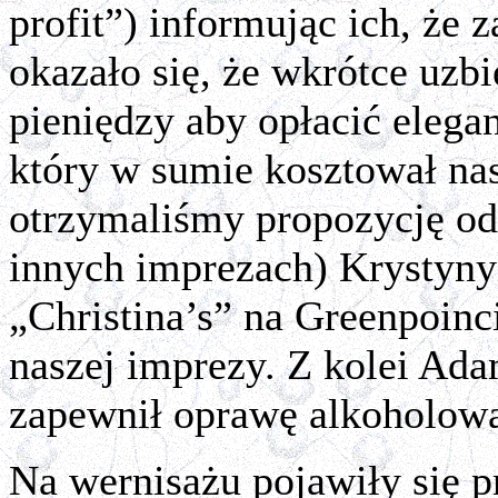
profit”) informując ich, że
okazało się, że wkrótce uzb
pieniędzy aby opłacić elegan
który w sumie kosztował na
otrzymaliśmy propozycję od 
innych imprezach) Krystyny 
„Christina’s” na Greenpoinc
naszej imprezy. Z kolei Ad
zapewnił oprawę alkoholow
Na wernisażu pojawiły się p