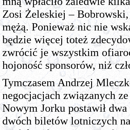
mną wpłaciło zaledwie kilk
Zosi Żeleskiej – Bobrowski,
mężą. Ponieważ nic nie wska
będzie więcej toteż zdecyd
zwrócić je wszystkim ofiaro
hojoność sponsorów, niż c
Tymczasem Andrzej Mleczko
negocjacjach związanych z
Nowym Jorku postawił dwa w
dwóch biletów lotniczych n