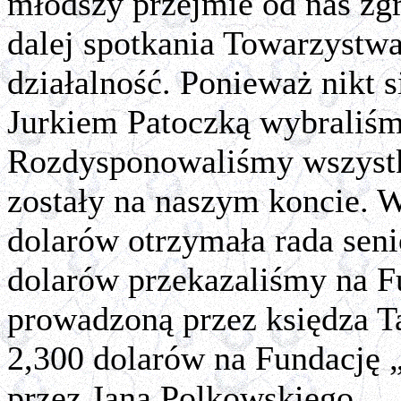
młodszy przejmie od nas zg
dalej spotkania Towarzystw
działalność. Ponieważ nikt s
Jurkiem Patoczką wybraliśm
Rozdysponowaliśmy wszystki
zostały na naszym koncie. 
dolarów otrzymała rada sen
dolarów przekazaliśmy na F
prowadzoną przez księdza T
2,300 dolarów na Fundację
przez Jana Polkowskiego.