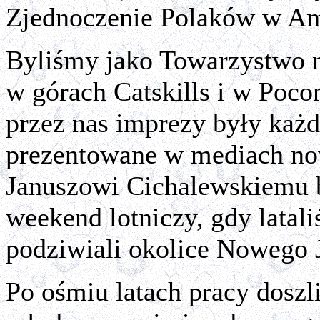
Zjednoczenie Polaków w Am
Byliśmy jako Towarzystwo 
w górach Catskills i w Poc
przez nas imprezy były każ
prezentowane w mediach nowo
Januszowi Cichalewskiemu b
weekend lotniczy, gdy lata
podziwiali okolice Nowego J
Po ośmiu latach pracy doszl