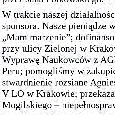
W trakcie naszej działalnośc
sponsora. Nasze pieniądze 
„Mam marzenie”; dofinanso
przy ulicy Zielonej w Kra
Wyprawę Naukowców z AGH 
Peru; pomogliśmy w zakupie
stwardnienie rozsiane Agni
V LO w Krakowie; przekazal
Mogilskiego – niepełnospr