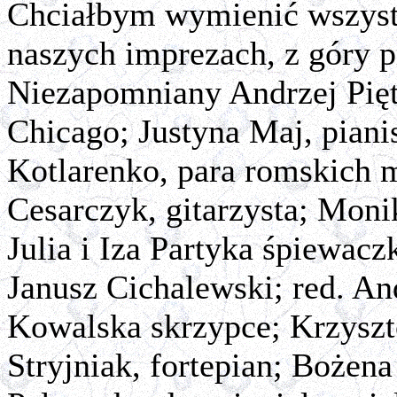
Chciałbym wymienić wszyst
naszych imprezach, z góry p
Niezapomniany Andrzej Pięto
Chicago; Justyna Maj, pianis
Kotlarenko, para romskich 
Cesarczyk, gitarzysta; Monik
Julia i Iza Partyka śpiewaczk
Janusz Cichalewski; red. An
Kowalska skrzypce; Krzyszt
Stryjniak, fortepian; Bożen