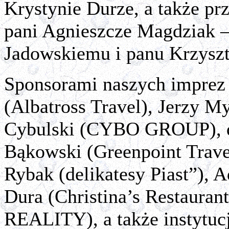
Krystynie Durze, a także pr
pani Agnieszcze Magdziak –
Jadowskiemu i panu Krzysz
Sponsorami naszych imprez 
(Albatross Travel), Jerzy M
Cybulski (CYBO GROUP), d
Bąkowski (Greenpoint Trave
Rybak (delikatesy Piast”),
Dura (Christina’s Restauran
REALITY), a także instytu