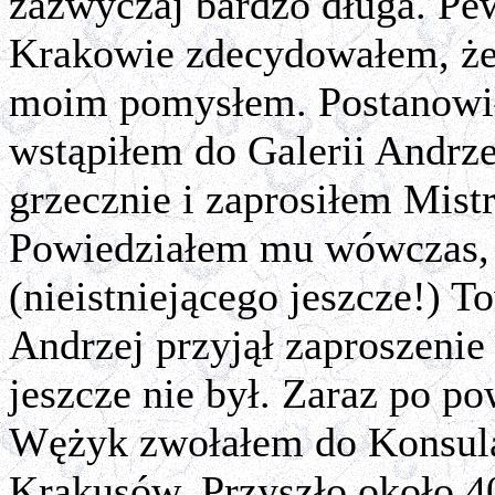
zazwyczaj bardzo długa. Pe
Krakowie zdecydowałem, że 
moim pomysłem. Postanowił
wstąpiłem do Galerii Andrze
grzecznie i zaprosiłem Mis
Powiedziałem mu wówczas, 
(nieistniejącego jeszcze!) 
Andrzej przyjął zaproszeni
jeszcze nie był. Zaraz po p
Wężyk zwołałem do Konsula
Krakusów. Przyszło około 40