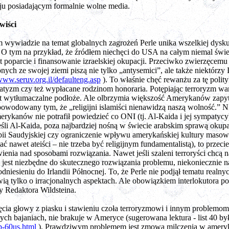
raju posiadającym formalnie wolne media.
wiści
 wywiadzie na temat globalnych zagrożeń Perle unika wszelkiej dysku
. O tym na przykład, że źródłem niechęci do USA na całym niemal świ
t poparcie i finansowanie izraelskiej okupacji. Przeciwko zwierzęcemu
ch ze swojej ziemi piszą nie tylko „antysemici”, ale także niektórzy I
ww.seruv.org.il/defaulteng.asp
). To właśnie chęć rewanżu za tę polit
fanatyzm czy też wypłacane rodzinom honoraria. Potępiając terroryzm wa
t wytłumaczalne podłoże. Ale olbrzymia większość Amerykanów zapyt
powodowany tym, że „religijni islamiści nienawidzą naszą wolność.” N
rykanów nie potrafił powiedzieć co ONI (tj. Al-Kaida i jej sympatyc
śli Al-Kaida, poza najbardziej nośną w świecie arabskim sprawą okupacj
bii Saudyjskiej czy ograniczenie wpływu amerykańskiej kultury maso
awet ateiści – nie trzeba być religijnym fundamentalistą), to przecież 
enia nad sposobami rozwiązania. Nawet jeśli szaleni terroryści chcą n
est niezbędne do skutecznego rozwiązania problemu, niekoniecznie na
dniesieniu do Irlandii Północnej. To, że Perle nie podjął tematu realny
ą tylko o irracjonalnych aspektach. Ale obowiązkiem interlokutora p
y Redaktora Wildsteina.
a głowy z piasku i stawieniu czoła terroryzmowi i innym problemom ś
znych bajaniach, nie brakuje w Ameryce (sugerowana lektura - list 40
p-60us.html
). Prawdziwym problemem jest zmowa milczenia w ameryk