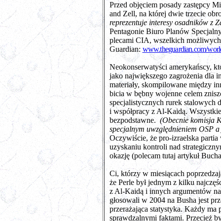
Przed objęciem posady zastępcy Mi
and Zell, na której dwie trzecie ob
reprezentuje interesy osadników z 
Pentagonie Biuro Planów Specjalnyc
plecami CIA, wszelkich możliwych m
Guardian:
www.theguardian.com/world/
Neokonserwatyści amerykańscy, któr
jako największego zagrożenia dla i
materiały, skompilowane między inn
bicia w bębny wojenne celem znisz
specjalistycznych rurek stalowych
i współpracy z Al-Kaidą. Wszystkie 
bezpodstawne.
(Obecnie komisja 
specjalnym uwzględnieniem OSP a j
Oczywiście, że pro-izraelska part
uzyskaniu kontroli nad strategiczn
okazję (polecam tutaj artykuł Buch
Ci, którzy w miesiącach poprzedzaj
że Perle był jednym z kilku najczę
z Al-Kaidą i innych argumentów na
głosowali w 2004 na Busha jest prz
przerażająca statystyka. Każdy ma 
sprawdzalnymi faktami. Przecież 