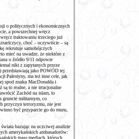
sji o politycznych i ekonomicznych
ecie, a powszechnej wręcz
 wręcz traktowaniu trzeciego już
zraelczycy, choć – oczywiście – są
ykę rekrutuje samobójczych
rto mieć na uwadze, że niektóre z
ana o źródło 9/11 odpowie
iemal nikt z zapytanych przeze
y) przedstawiają jako POWÓD tej
i Palestyny, ma też inne cele, jak
wej spod znaku MacDonalda i
są to realne, a nie irracjonalne
awrócić Zachód na islam, to
 gruncie militarnym, co
ch przyczyn terroryzmu, nie jest
owinno być przyparcie go do muru,
wiata bazując na uczciwej analizie
 byłych amerykańskich ambasadorów:
ańskich mass mediach, których