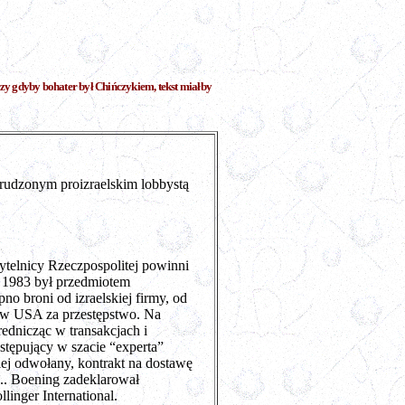
zy gdyby bohater był Chińczykiem, tekst miałby
trudzonym proizraelskim lobbystą
ytelnicy Rzeczpospolitej powinni
W 1983 był przedmiotem
o broni od izraelskiej firmy, od
ą w USA za przestępstwo. Na
rednicząc w transakcjach i
stępujący w szacie “experta”
ej odwołany, kontrakt na dostawę
... Boening zadeklarował
linger International.