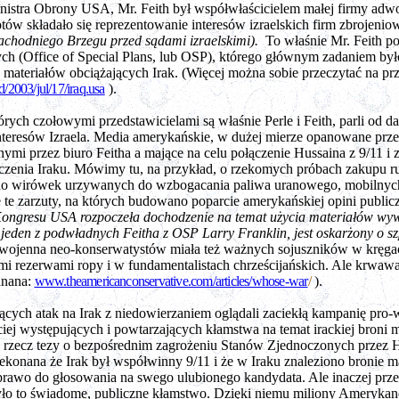
nistra Obrony USA, Mr. Feith był współwłaścicielem małej firmy adw
rotów składało się reprezentowanie interesów izraelskich firm zbrojeni
Zachodniego Brzegu przed sądami izraelskimi).
To właśnie Mr. Feith p
h (Office of Special Plans, lub OSP), którego głównym zadaniem było
ateriałów obciążających Irak. (Więcej można sobie przeczytać na przy
2003/jul/17/iraq.usa
).
ych czołowymi przedstawicielami są właśnie Perle i Feith, parli od d
nteresów Izraela. Media amerykańskie, w dużej mierze opanowane przez
ymi przez biuro Feitha a mające na celu połączenie Hussaina z 9/11 i
czenia Iraku. Mówimy tu, na przykład, o rzekomych próbach zakupu r
 do wirówek urzywanych do wzbogacania paliwa uranowego, mobilnych 
te zarzuty, na których budowano poparcie amerykańskiej opini publiczn
Kongresu USA rozpoczeła dochodzenie na temat użycia materiałów wy
eden z podwładnych Feitha z OSP Larry Franklin, jest oskarżony o szp
ia wojenna neo-konserwatystów miała też ważnych sojuszników w krę
ymi rezerwami ropy i w fundamentalistach chrześcijańskich. Ale krwawa
anana:
www.theamericanconservative.com/articles/whose-war
/
).
ących atak na Irak z niedowierzaniem oglądali zaciekłą kampanię pro
ściej występujących i powtarzających kłamstwa na temat irackiej bron
 rzecz tezy o bezpośrednim zagrożeniu Stanów Zjednoczonych przez Hu
ekonana że Irak był współwinny 9/11 i że w Iraku znaleziono bronie m
prawo do głosowania na swego ulubionego kandydata. Ale inaczej prze
było to świadome, publiczne kłamstwo. Dzięki niemu miliony Ameryka