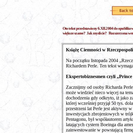
Oto tekst przedstawiony 6.XII.2004 do opublikow
większe szanse? Jak myslicie? Rozszerzona wers
Książę Ciemności w Rzeczpospol
Na początku listopada 2004 „Rzecz
Richardem Perle. Ten tekst wymag
Ekspertobiznesmen czyli „Prince
Zacznijmy od osoby Richarda Perle.
może wiedzieć nieco więcej na tem
dochodzenia gdy odkryto, iż jako z
której wcześniej przyjął 50 tys. d
przestrzeni lat Perle jest aktywny 
inwestycjach zbrojeniowych w trójk
Pentagonu, był współautorem artyk
latających cystern Boeinga dla ame
zainwestowanie w powstającą firmę P