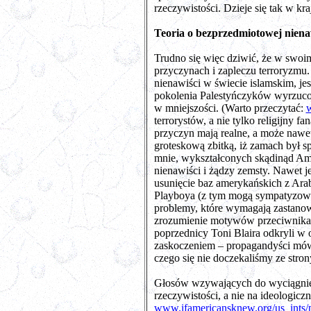
rzeczywistości. Dzieje się tak w k
Teoria o bezprzedmiotowej niena
Trudno się więc dziwić, że w swoim
przyczynach i zapleczu terroryzmu
nienawiści w świecie islamskim, jes
pokolenia Palestyńczyków wyrzucony
w mniejszości. (Warto przeczytać:
w
terrorystów, a nie tylko religijny 
przyczyn mają realne, a może nawe
groteskową zbitką, iż zamach był s
mnie, wykształconych skądinąd Ame
nienawiści i żądzy zemsty. Nawet je
usunięcie baz amerykańskich z Ara
Playboya (z tym mogą sympatyzować n
problemy, które wymagają zastanowi
zrozumienie motywów przeciwnika j
poprzednicy Toni Blaira odkryli w o
zaskoczeniem – propagandyści mówi
czego się nie doczekaliśmy ze stron
Głosów wzywających do wyciągnięci
rzeczywistości, a nie na ideologic
www.ifamericansknew.org/us_ints/