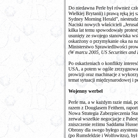
Do niedawna Perle był również czł
Wielkiej Brytanii) i prawą ręką jej
Sydney Morning Herald”, niestrudze
Naciski nowych właścicieli „Jerusal
kilka lat temu spowodowały protesty
usunięty ze swojego stanowiska wsk
oskarżony o przymykanie oka na n
Ministerstwo Sprawiedliwości prowa
(W marcu 2005, US Securities and 
Po oskarżeniach o konflikty intere
USA, a potem w ogóle zrezygnował z
prowizji oraz machinacje z wykorz
temat sytuacji międzynarodowej i 
Wojenny werbel
Perle ma, a w każdym razie miał, 
razem z Douglasem Feithem, rapor
Nowa Strategia Zabezpieczenia Sta
zerwał wszelkie negocjacje z Palest
zniszczenie reżimu Saddama Hussei
Obrony dla swego byłego asystenta 
(po Rumsfeldzie i Wolfowitzu), był