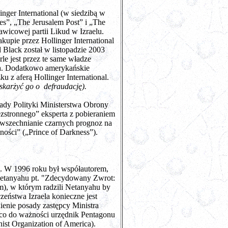
ger International (w siedzibą w
mes”, „The Jerusalem Post” i „The
wicowej partii Likud w Izraelu.
kupie przez Hollinger International
 Black został w listopadzie 2003
le jest przez te same władze
ka. Dodatkowo amerykańskie
 z aferą Hollinger International.
karżyć go o defraudację).
Rady Polityki Ministerstwa Obrony
ezstronnego” eksperta z pobieraniem
owszechnianie czarnych prognoz na
ości” („Prince of Darkness”).
ą. W 1996 roku był współautorem,
Netanyahu pt. "Zdecydowany Zwrot:
m), w którym radzili Netanyahu by
zeństwa Izraela konieczne jest
enie posady zastępcy Ministra
i co do ważności urzędnik Pentagonu
ist Organization of America).