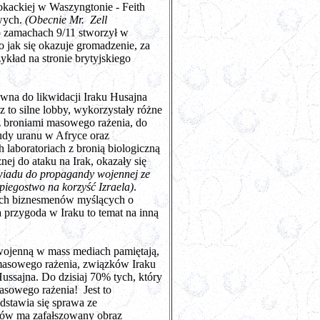
okackiej w Waszyngtonie - Feith
owych.
(Obecnie Mr. Zell
o zamachach 9/11 stworzył w
 jak się okazuje gromadzenie, za
kład na stronie brytyjskiego
awna do likwidacji Iraku Husajna
 to silne lobby, wykorzystały różne
 z broniami masowego rażenia, do
udy uranu w Afryce oraz
laboratoriach z bronią biologiczną
ej do ataku na Irak, okazały się
wiadu do propagandy wojennej ze
iegostwo na korzyść Izraela)
.
gach biznesmenów myślących o
 przygoda w Iraku to temat na inną
-wojenną w mass mediach pamiętają,
i masowego rażenia, związków Iraku
ssajna. Do dzisiaj 70% tych, który
asowego rażenia! Jest to
dstawia się sprawa ze
nów ma zafałszowany obraz