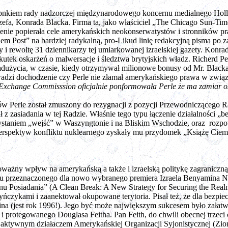
onkiem rady nadzorczej międzynarodowego koncernu medialnego Hollin
 szefa, Konrada Blacka. Firma ta, jako właściciel „The Chicago Sun-Ti
nie popierała cele amerykańskich neokonserwatystów i stronników pra
em Post” na bardziej radykalną, pro-Likud linię redakcyjną pisma po za
 i rewoltę 31 dziennikarzy tej umiarkowanej izraelskiej gazety. Konrad
utek oskarżeń o malwersacje i śledztwa brytyjskich władz. Richerd Per
adużycia, w czasie, kiedy otrzymywał milionowe bonusy od Mr. Blac
dzi dochodzenie czy Perle nie złamał amerykańskiego prawa w związku
Exchange Commisssion oficjalnie ponformowała Perle że ma zamiar os
sów Perle został zmuszony do rezygnacji z pozycji Przewodniczącego 
 zasiadania w tej Radzie. Właśnie tego typu łączenie działalności „b
ystaniem „wejść” w Waszyngtonie i na Bliskim Wschodzie, oraz rozp
perspektyw konfliktu nuklearnego zyskały mu przydomek „Książę Ciemn
poważny wpływ na amerykańską a także i izraelską politykę zagraniczn
tu przeznaczonego dla nowo wybranego premiera Izraela Benyamina 
nu Posiadania” (A Clean Break: A New Strategy for Securing the Real
yńczykami i zaanektował okupowane terytoria. Pisał też, że dla bezpiec
na (jest rok 1996!). Jego być może największym sukcesem było załatwi
i protegowanego Douglasa Feitha. Pan Feith, do chwili obecnej trzec
 aktywnym działaczem Amerykańskiej Organizacji Syjonistycznej (Zion