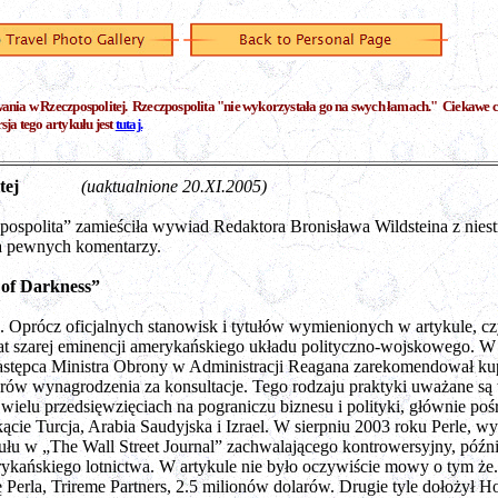
ania w Rzeczpospolitej.
Rzeczpospolita "nie wykorzystała go na swych łamach." Ciekawe c
ja tego artykułu jest
tutaj.
itej
(uaktualnione 20.XI.2005)
pospolita” zamieściła wywiad Redaktora Bronisława Wildsteina z nies
a pewnych komentarzy.
 of Darkness”
 Oprócz oficjalnych stanowisk i tytułów wymienionych w artykule, cz
at szarej eminencji amerykańskiego układu polityczno-wojskowego. 
astępca Ministra Obrony w Administracji Reagana zarekomendował kupn
olarów wynagrodzenia za konsultacje. Tego rodzaju praktyki uważane s
w wielu przedsięwzięciach na pograniczu biznesu i polityki, głównie poś
ącie Turcja, Arabia Saudyjska i Izrael. W sierpniu 2003 roku Perle, wy
ułu w „The Wall Street Journal” zachwalającego kontrowersyjny, późni
rykańskiego lotnictwa. W artykule nie było oczywiście mowy o tym że
erla, Trireme Partners, 2.5 milionów dolarów. Drugie tyle dołożył Hol